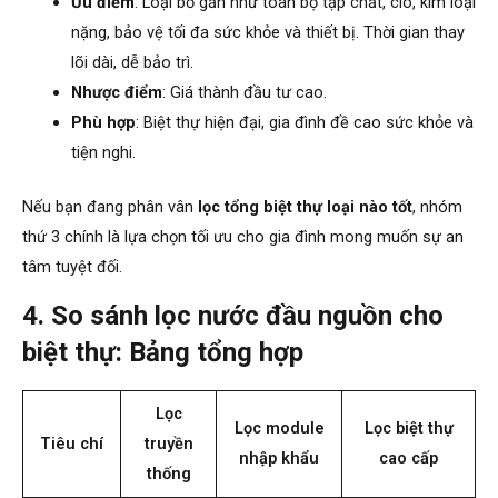
Ưu điểm
: Loại bỏ gần như toàn bộ tạp chất, clo, kim loại
nặng, bảo vệ tối đa sức khỏe và thiết bị. Thời gian thay
lõi dài, dễ bảo trì.
Nhược điểm
: Giá thành đầu tư cao.
Phù hợp
: Biệt thự hiện đại, gia đình đề cao sức khỏe và
tiện nghi.
Nếu bạn đang phân vân
lọc tổng biệt thự loại nào tốt
, nhóm
thứ 3 chính là lựa chọn tối ưu cho gia đình mong muốn sự an
tâm tuyệt đối.
4. So sánh lọc nước đầu nguồn cho
biệt thự: Bảng tổng hợp
Lọc
Lọc module
Lọc biệt thự
Tiêu chí
truyền
nhập khẩu
cao cấp
thống