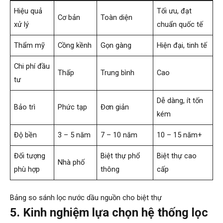
Hiệu quả
Tối ưu, đạt
Cơ bản
Toàn diện
xử lý
chuẩn quốc tế
Thẩm mỹ
Cồng kềnh
Gọn gàng
Hiện đại, tinh tế
Chi phí đầu
Thấp
Trung bình
Cao
tư
Dễ dàng, ít tốn
Bảo trì
Phức tạp
Đơn giản
kém
Độ bền
3 – 5 năm
7 – 10 năm
10 – 15 năm+
Đối tượng
Biệt thự phổ
Biệt thự cao
Nhà phố
phù hợp
thông
cấp
Bảng so sánh lọc nước dầu nguồn cho biệt thự
5. Kinh nghiệm lựa chọn hệ thống lọc