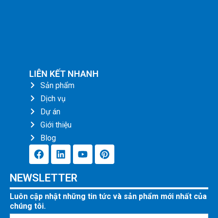
LIÊN KẾT NHANH
Sản phẩm
Dịch vụ
Dự án
Giới thiệu
Blog
F
L
Y
P
a
i
o
i
c
n
u
n
NEWSLETTER
e
k
t
t
b
e
u
e
Luôn cập nhật những tin tức và sản phẩm mới nhất của
o
d
b
r
chúng tôi.
o
i
e
e
k
n
s