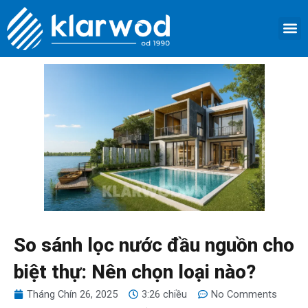
Nhảy
M
tới
TRANG 
GIỚI 
SẢN 
DỊCH VỤ
LIÊN HỆ
nội
dung
So sánh lọc nước đầu nguồn cho
biệt thự: Nên chọn loại nào?
Tháng Chín 26, 2025
3:26 chiều
No Comments