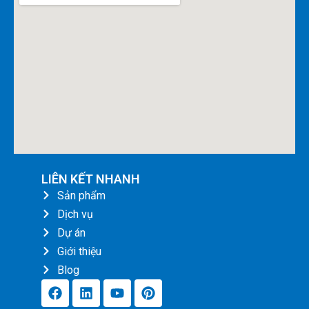
LIÊN KẾT NHANH
Sản phẩm
Dịch vụ
Dự án
Giới thiệu
Blog
F
L
Y
P
a
i
o
i