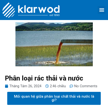
Nhảy
M
tới
TRANG 
GIỚI 
SẢN 
DỊCH VỤ
LIÊN HỆ
nội
dung
Phân loại rác thải và nước
Tháng Tám 26, 2024
2:46 chiều
No Comments
Mối quan hệ giữa phân loại chất thải và nước là
gì?