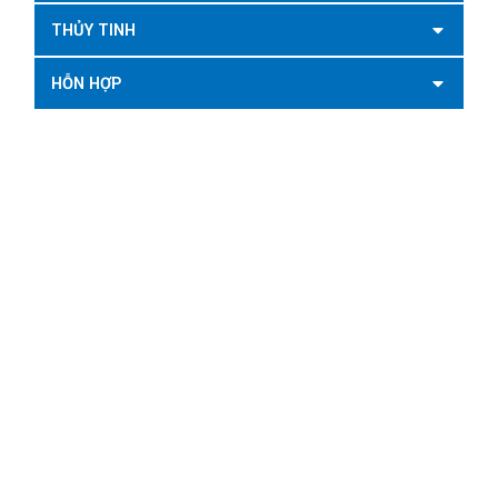
THỦY TINH
HỖN HỢP