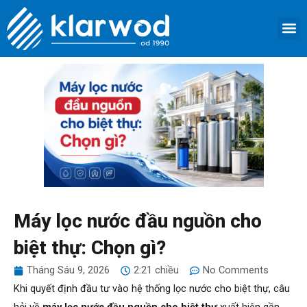
Nhảy
M
tới
TRANG 
GIỚI 
SẢN 
DỊCH VỤ
LIÊN HỆ
nội
dung
Máy lọc nước đầu nguồn cho
biệt thự: Chọn gì?
Tháng Sáu 9, 2026
2:21 chiều
No Comments
Khi quyết định đầu tư vào hệ thống lọc nước cho biệt thự, câu