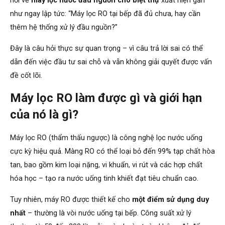
hỏi về
máy lọc nước đầu nguồn cho biệt thự
xuất hiện gần
như ngay lập tức: “Máy lọc RO tại bếp đã đủ chưa, hay cần
thêm hệ thống xử lý đầu nguồn?”
Đây là câu hỏi thực sự quan trọng – vì câu trả lời sai có thể
dẫn đến việc đầu tư sai chỗ và vẫn không giải quyết được vấn
đề cốt lõi.
Máy lọc RO làm được gì và giới hạn
của nó là gì?
Máy lọc RO (thẩm thấu ngược) là công nghệ lọc nước uống
cực kỳ hiệu quả. Màng RO có thể loại bỏ đến 99% tạp chất hòa
tan, bao gồm kim loại nặng, vi khuẩn, vi rút và các hợp chất
hóa học – tạo ra nước uống tinh khiết đạt tiêu chuẩn cao.
Tuy nhiên, máy RO được thiết kế cho
một điểm sử dụng duy
nhất
– thường là vòi nước uống tại bếp. Công suất xử lý