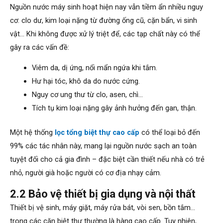
Nguồn nước máy sinh hoạt hiện nay vẫn tiềm ẩn nhiều nguy
cơ: clo dư, kim loại nặng từ đường ống cũ, cặn bẩn, vi sinh
vật… Khi không được xử lý triệt để, các tạp chất này có thể
gây ra các vấn đề:
Viêm da, dị ứng, nổi mẩn ngứa khi tắm.
Hư hại tóc, khô da do nước cứng.
Nguy cơ ung thư từ clo, asen, chì…
Tích tụ kim loại nặng gây ảnh hưởng đến gan, thận.
Một hệ thống
lọc tổng biệt thự cao cấp
có thể loại bỏ đến
99% các tác nhân này, mang lại nguồn nước sạch an toàn
tuyệt đối cho cả gia đình – đặc biệt cần thiết nếu nhà có trẻ
nhỏ, người già hoặc người có cơ địa nhạy cảm.
2.2 Bảo vệ thiết bị gia dụng và nội thất
Thiết bị vệ sinh, máy giặt, máy rửa bát, vòi sen, bồn tắm…
trong các căn biệt thự thường là hàng cao cấp. Tuy nhiên,