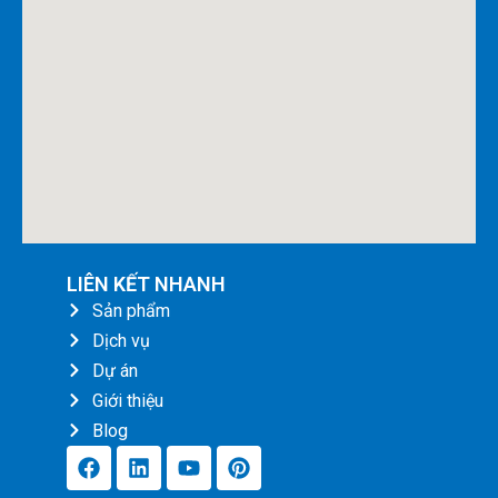
LIÊN KẾT NHANH
Sản phẩm
Dịch vụ
Dự án
Giới thiệu
Blog
F
L
Y
P
a
i
o
i