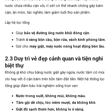
nước chứa nhiều cặn vôi, rỉ sét có thể nhanh chóng gây bám
cặn, ăn mòn, tắc nghẽn, làm giảm tuổi thọ sản phẩm.
Lắp hệ lọc tổng:
Giúp
bảo vệ đường ống nước khỏi đóng cặn.
Tránh
ố vàng bồn cầu, bồn rửa, vách kính phòng tắm.
Giữ cho
máy giặt, máy nước nóng hoạt động bền lâu.
2.3 Duy trì vẻ đẹp cảnh quan và tiện nghi
biệt thự
Không gì khó chịu bằng nước giặt gây ngứa, nước tắm có mùi
clo hay vết ố cặn bám trên bồn tắm đắt tiền. Một hệ thống lọc
tổng giúp đảm bảo trải nghiệm sống trọn vẹn:
Nước trong suốt, không mùi, không màu.
Tắm gội dễ chịu, tóc mềm mượt, da không khô.
Giặt đồ sạch thơm hơn, không lo ố vàng.