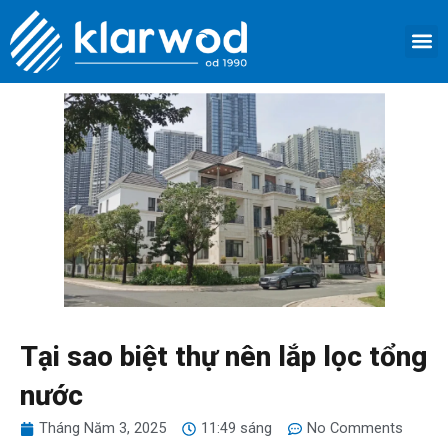
Nhảy
M
tới
TRANG 
GIỚI 
SẢN 
DỊCH VỤ
LIÊN HỆ
nội
dung
Tại sao biệt thự nên lắp lọc tổng
nước
Tháng Năm 3, 2025
11:49 sáng
No Comments