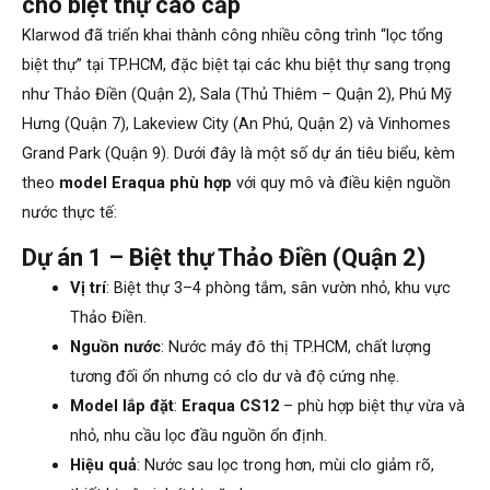
cho biệt thự cao cấp
Klarwod đã triển khai thành công nhiều công trình “lọc tổng
biệt thự” tại TP.HCM, đặc biệt tại các khu biệt thự sang trọng
như Thảo Điền (Quận 2), Sala (Thủ Thiêm – Quận 2), Phú Mỹ
Hưng (Quận 7), Lakeview City (An Phú, Quận 2) và Vinhomes
Grand Park (Quận 9). Dưới đây là một số dự án tiêu biểu, kèm
theo
model Eraqua phù hợp
với quy mô và điều kiện nguồn
nước thực tế:
Dự án 1 – Biệt thự Thảo Điền (Quận 2)
Vị trí
: Biệt thự 3–4 phòng tắm, sân vườn nhỏ, khu vực
Thảo Điền.
Nguồn nước
: Nước máy đô thị TP.HCM, chất lượng
tương đối ổn nhưng có clo dư và độ cứng nhẹ.
Model lắp đặt
:
Eraqua CS12
– phù hợp biệt thự vừa và
nhỏ, nhu cầu lọc đầu nguồn ổn định.
Hiệu quả
: Nước sau lọc trong hơn, mùi clo giảm rõ,