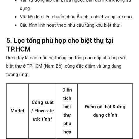
Van tự động lập trình, rửa ngược ban đêm khi không sử
dụng.
Vật liệu lọc tiêu chuẩn châu Âu chịu nhiệt và áp lực cao.
Cấu hình linh hoạt theo nhu cầu từng khu biệt thự.
5. Lọc tổng phù hợp cho biệt thự tại
TP.HCM
Dưới đây là các mẫu hệ thống lọc tổng cao cấp phù hợp với
biệt thự ở TP.HCM (Nam Bộ), cùng đặc điểm và ứng dụng
tương ứng:
Diện
tích
Công suất
biệt
Điểm nổi bật & ứng
Model
/ Flow rate
thự
dụng chính
ước tính*
phù
hợp