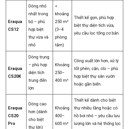
Dòng nhỏ
<
nhất trong
khoảng
Thiết kế gọn, phù hợp
Eraqua
bộ – phù
250 m²
biệt thự diện tích vừa,
CS12
hợp biệt
(3–4
yêu cầu lọc tổng cơ bản.
thự vừa và
phòng
nhỏ
tắm)
Dòng trung
Công suất lớn hơn, xử lý
– phù hợp
Khoảng
Eraqua
tốt phèn, cặn, clo – phù
diện tích
250–
CS20K
hợp biệt thự sân vườn
trung đến
400 m²
hoặc gần biển.
lớn
Thiết kế dành cho biệt
Dòng cao
Eraqua
Khoảng
thự nhiều tầng hoặc có
hơn (dành
CS20
400–
hồ bơi nhỏ – yêu cầu lưu
cho biệt
Pro
600 m²
lượng lớn và hệ thống lọc
thự lớn)