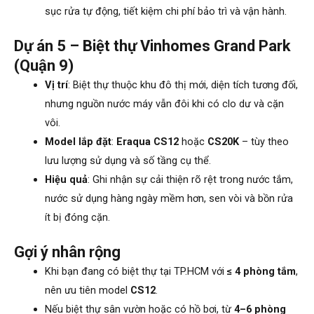
sục rửa tự động, tiết kiệm chi phí bảo trì và vận hành.
Dự án 5 – Biệt thự Vinhomes Grand Park
(Quận 9)
Vị trí
: Biệt thự thuộc khu đô thị mới, diện tích tương đối,
nhưng nguồn nước máy vẫn đôi khi có clo dư và cặn
vôi.
Model lắp đặt
:
Eraqua CS12
hoặc
CS20K
– tùy theo
lưu lượng sử dụng và số tầng cụ thể.
Hiệu quả
: Ghi nhận sự cải thiện rõ rệt trong nước tắm,
nước sử dụng hàng ngày mềm hơn, sen vòi và bồn rửa
ít bị đóng cặn.
Gợi ý nhân rộng
Khi bạn đang có biệt thự tại TP.HCM với
≤ 4 phòng tắm
,
nên ưu tiên model
CS12
.
Nếu biệt thự sân vườn hoặc có hồ bơi, từ
4–6 phòng