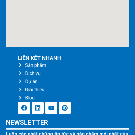
LIÊN KẾT NHANH
Sản phẩm
Dịch vụ
Dự án
Giới thiệu
Blog
F
L
Y
P
a
i
o
i
c
n
u
n
NEWSLETTER
e
k
t
t
b
e
u
e
Luôn cập nhật những tin tức và sản phẩm mới nhất của
o
d
b
r