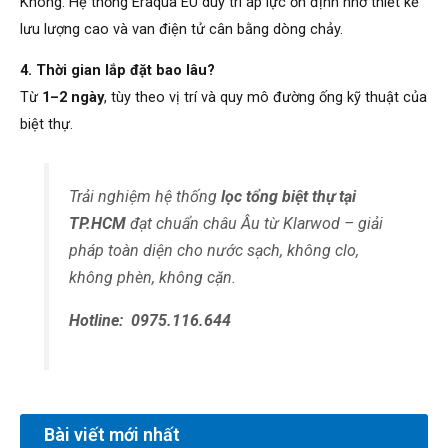
Không. Hệ thống Eraqua EU duy trì áp lực ổn định nhờ thiết kế
lưu lượng cao và van điện tử cân bằng dòng chảy.
4. Thời gian lắp đặt bao lâu?
Từ
1–2 ngày
, tùy theo vị trí và quy mô đường ống kỹ thuật của
biệt thự.
Trải nghiệm hệ thống
lọc tổng biệt thự tại
TP.HCM
đạt chuẩn châu Âu từ Klarwod – giải
pháp toàn diện cho nước sạch, không clo,
không phèn, không cặn.
Hotline:
0975.116.644
Bài viết mới nhất