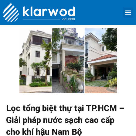
Nhảy
M
tới
TRANG 
GIỚI 
SẢN 
DỊCH VỤ
LIÊN HỆ
nội
dung
Lọc tổng biệt thự tại TP.HCM –
Giải pháp nước sạch cao cấp
cho khí hậu Nam Bộ