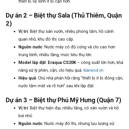
thiết bị vệ sinh ít bị cặn hơn.
Dự án 2 – Biệt thự Sala (Thủ Thiêm, Quận
2)
Vị trí
: Biệt thự sân vườn, nhiều phòng tắm, hồ cảnh
quan nhỏ, khu đô thị cao cấp.
Nguồn nước
: Nước máy có độ cứng và clo cao hơn
trung bình, nhiều tầng, mức tiêu thụ lớn.
Model lắp đặt
:
Eraqua CS20K
– công suất lớn hơn, khả
năng xử lý phèn, cặn, clo hiệu quả.
klarwod.vn
Hiệu quả
: Chủ nhà phản hồi rằng “thiết bị ít bị đóng cặn,
nước tắm mát và rõ hơn” sau khi lắp đặt.
Dự án 3 – Biệt thự Phú Mỹ Hưng (Quận 7)
Vị trí
: Biệt thự hiện đại, nhiều tầng, có sân vườn và hồ
bơi nhỏ.
Nguồn nước
: Nước máy đô thị, nhưng lưu lượng sử