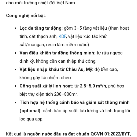
cho môi trường nhiệt đới Việt Nam.
Công nghệ nổi bật:
Lọc đa tầng tự động:
gồm 3–5 tầng vật liệu (than hoạt
tính, cát thạch anh,
KDF
, vật liệu xúc tác khử
sắt/mangan, resin làm mềm nước).
Van điều khiển tự động thông minh:
tự rửa ngược
định kỳ, không cần can thiệp thủ công.
Vật liệu nhập khẩu từ Châu Âu, Mỹ:
độ bền cao,
không gây tái nhiễm chéo.
Công suất xử lý linh hoạt:
từ
2.5–5.0 m³/h
, phù hợp
biệt thự diện tích 200–800m².
Tích hợp hệ thống cảnh báo và giám sát thông minh
(optional):
cảnh báo áp suất, lưu lượng và tình trạng lõi
lọc qua app.
Kết quả là
nguồn nước đầu ra đạt chuẩn QCVN 01:2022/BYT
,