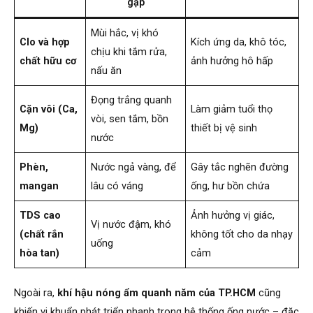
gặp
Mùi hắc, vị khó
Clo và hợp
Kích ứng da, khô tóc,
chịu khi tắm rửa,
chất hữu cơ
ảnh hưởng hô hấp
nấu ăn
Đọng trắng quanh
Cặn vôi (Ca,
Làm giảm tuổi thọ
vòi, sen tắm, bồn
Mg)
thiết bị vệ sinh
nước
Phèn,
Nước ngả vàng, để
Gây tắc nghẽn đường
mangan
lâu có váng
ống, hư bồn chứa
TDS cao
Ảnh hưởng vị giác,
Vị nước đậm, khó
(chất rắn
không tốt cho da nhạy
uống
hòa tan)
cảm
Ngoài ra,
khí hậu nóng ẩm quanh năm của TP.HCM
cũng
khiến vi khuẩn phát triển nhanh trong hệ thống ống nước – đặc