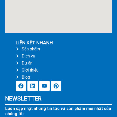
LIÊN KẾT NHANH
Sản phẩm
Dịch vụ
Dự án
Giới thiệu
Blog
F
L
Y
P
a
i
o
i
c
n
u
n
NEWSLETTER
e
k
t
t
b
e
u
e
Luôn cập nhật những tin tức và sản phẩm mới nhất của
o
d
b
r
chúng tôi.
o
i
e
e