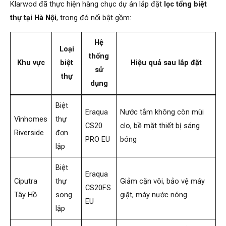
Klarwod đã thực hiện hàng chục dự án lắp đặt
lọc tổng biệt
thự tại Hà Nội
, trong đó nổi bật gồm:
Hệ
Loại
thống
Khu vực
biệt
Hiệu quả sau lắp đặt
sử
thự
dụng
Biệt
Eraqua
Nước tắm không còn mùi
Vinhomes
thự
CS20
clo, bề mặt thiết bị sáng
Riverside
đơn
PRO EU
bóng
lập
Biệt
Eraqua
Ciputra
thự
Giảm cặn vôi, bảo vệ máy
CS20FS
Tây Hồ
song
giặt, máy nước nóng
EU
lập