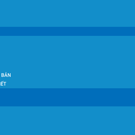
T BẢN
IẾT