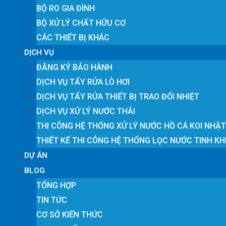
BỘ RO GIA ĐÌNH
BỘ XỬ LÝ CHẤT HỮU CƠ
CÁC THIẾT BỊ KHÁC
DỊCH VỤ
ĐĂNG KÝ BẢO HÀNH
DỊCH VỤ TẨY RỬA LÒ HƠI
DỊCH VỤ TẨY RỬA THIẾT BỊ TRAO ĐỔI NHIỆT
DỊCH VỤ XỬ LÝ NƯỚC THẢI
THI CÔNG HỆ THỐNG XỬ LÝ NƯỚC HỒ CÁ KOI NHẬ
THIẾT KẾ THI CÔNG HỆ THỐNG LỌC NƯỚC TINH KH
DỰ ÁN
BLOG
TỔNG HỢP
TIN TỨC
CƠ SỞ KIẾN THỨC