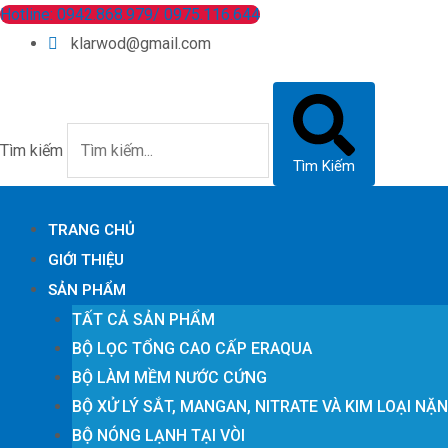
Nhảy
Hotline: 0942.868.979/ 0975.116.644
tới
klarwod@gmail.com
nội
dung
Tìm kiếm
Tìm Kiếm
TRANG CHỦ
GIỚI THIỆU
SẢN PHẨM
TẤT CẢ SẢN PHẨM
BỘ LỌC TỔNG CAO CẤP ERAQUA
BỘ LÀM MỀM NƯỚC CỨNG
BỘ XỬ LÝ SẮT, MANGAN, NITRATE VÀ KIM LOẠI NẶ
BỘ NÓNG LẠNH TẠI VÒI