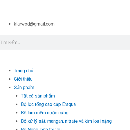
Nhảy
tới
nội
klarwod@gmail.com
dung
Tìm
kiếm
Trang chủ
Giới thiệu
Sản phẩm
Tất cả sản phẩm
Bộ lọc tổng cao cấp Eraqua
Bộ làm mềm nước cứng
Bộ xử lý sắt, mangan, nitrate và kim loại nặng
Bộ Nóng lạnh tại vòi