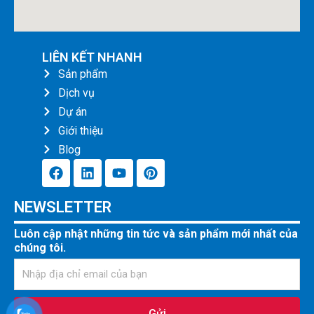
LIÊN KẾT NHANH
Sản phẩm
Dịch vụ
Dự án
Giới thiệu
Blog
F
L
Y
P
a
i
o
i
c
n
u
n
NEWSLETTER
e
k
t
t
b
e
u
e
Luôn cập nhật những tin tức và sản phẩm mới nhất của
o
d
b
r
chúng tôi.
o
i
e
e
k
n
s
t
Gửi