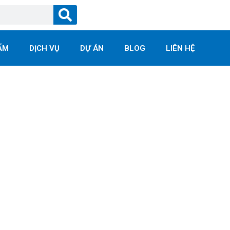
Tìm
Kiếm
ẨM
DỊCH VỤ
DỰ ÁN
BLOG
LIÊN HỆ