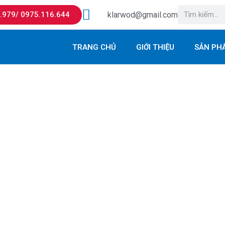
Tìm
8.979/ 0975.116.644
klarwod@gmail.com
kiếm
TRANG CHỦ
GIỚI THIỆU
SẢN PH