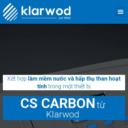
Nhảy
M
tới
TRANG 
GIỚI 
SẢN 
DỊCH VỤ
LIÊN HỆ
nội
dung
Kết hợp
làm mềm nước và hấp thụ than hoạt
tính
trong một thiết bị
CS CARBON
từ
Klarwod