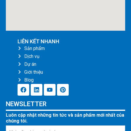
LIÊN KẾT NHANH
Sản phẩm
Dịch vụ
Dự án
Giới thiệu
Blog
F
L
Y
P
a
i
o
i
c
n
u
n
NEWSLETTER
e
k
t
t
b
e
u
e
Luôn cập nhật những tin tức và sản phẩm mới nhất của
o
d
b
r
chúng tôi.
o
i
e
e
k
n
s