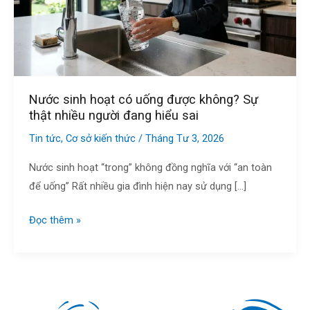
không?
Sự
thật
nhiều
người
Nước sinh hoạt có uống được không? Sự
đang
thật nhiều người đang hiểu sai
hiểu
Tin tức
,
Cơ sở kiến thức
/
Tháng Tư 3, 2026
sai
Nước sinh hoạt “trong” không đồng nghĩa với “an toàn
để uống” Rất nhiều gia đình hiện nay sử dụng […]
Đọc thêm »