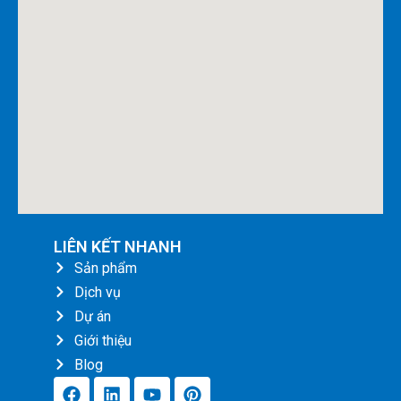
LIÊN KẾT NHANH
Sản phẩm
Dịch vụ
Dự án
Giới thiệu
Blog
F
L
Y
P